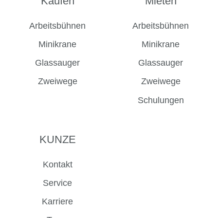
Kaufen
Mieten
Facebook
Instagram
LinkedIn
YouTube
Arbeitsbühnen
Arbeitsbühnen
Minikrane
Minikrane
Glassauger
Glassauger
Zweiwege
Zweiwege
Schulungen
KUNZE
Kontakt
Service
Karriere