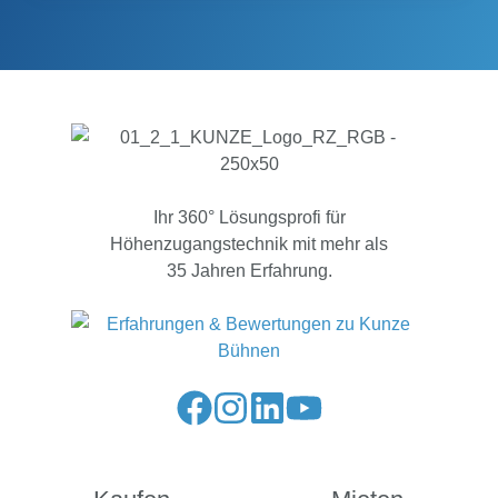
Ihr 360° Lösungsprofi für
Höhenzugangstechnik mit mehr als
35 Jahren Erfahrung.
Folge
Folge
Folge
Folge
uns
uns
uns
uns
auf
auf
auf
auf