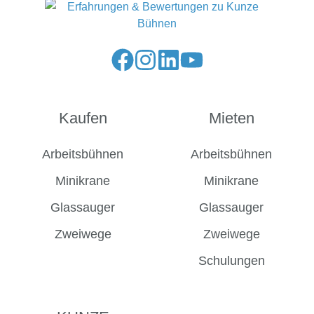
Folge
Folge
Folge
Folge
uns
uns
uns
uns
auf
auf
auf
auf
Kaufen
Mieten
Facebook
Instagram
LinkedIn
YouTube
Arbeitsbühnen
Arbeitsbühnen
Minikrane
Minikrane
Glassauger
Glassauger
Zweiwege
Zweiwege
Schulungen